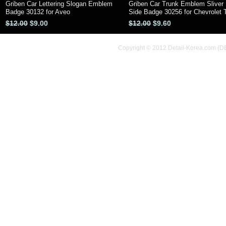
Griben Car Lettering Slogan Emblem
Griben Car Trunk Emblem Sliver 
クイックビュー
クイックビュー
Badge 30132 for Aveo
Side Badge 30256 for Chevrolet 
通常価格
セール価格
通常価格
セール価格
$12.00
$9.00
$12.00
$9.60
Copyright © 2012 Detail-Korea.com (D