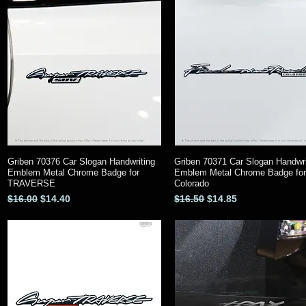
Griben 70376 Car Slogan Handwriting
Griben 70371 Car Slogan Handwri
クイックビュー
クイックビュー
Emblem Metal Chrome Badge for
Emblem Metal Chrome Badge fo
TRAVERSE
Colorado
通常価格
セール価格
通常価格
セール価格
$16.00
$14.40
$16.50
$14.85