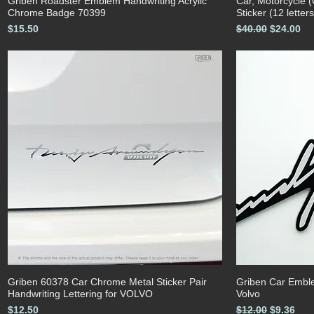
Griben Roadster Emblem Handwriting Acrylic
Car, Motorcycle 
クイックビュー
Chrome Badge 70399
Sticker (12 lette
価格
通常価格
セール価
$15.50
$40.00
$24.00
Griben 60378 Car Chrome Metal Sticker Pair
Griben Car Emble
クイックビュー
Handwriting Lettering for VOLVO
Volvo
価格
通常価格
セール価
$12.50
$12.00
$9.36