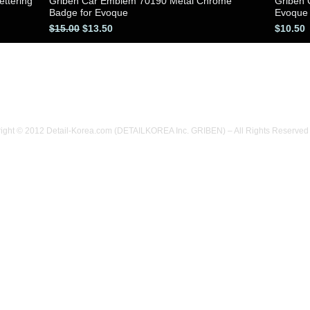
ttering
Griben Car Emblem 70190 Metal Chrome
Griben 
クイックビュー
Badge for Evoque
Evoque
通常価格
セール価格
価格
$15.00
$13.50
$10.50
ight © 2012 Detail-Korea.com (DETAILKOREA Inc. GRIBEN) – All Rights Reserved