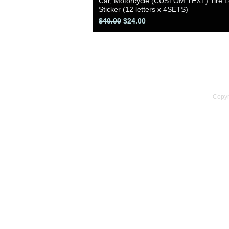
Car, Motorcycle (CUSTOM TEXT) Tire Le
クイックビュー
Sticker (12 letters x 4SETS)
通常価格
セール価格
$40.00
$24.00
Copyr