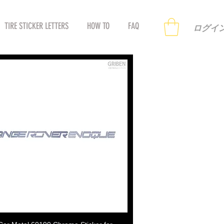
TIRE STICKER LETTERS
HOW TO
FAQ
ログイ